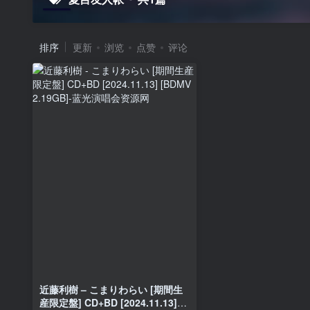
排序
更新
浏览
点赞
评论
近藤利樹 – こまりわらい [期間生
産限定盤] CD+BD [2024.11.13]