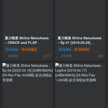
夏川椎菜 Shiina Natsukawa
夏川椎菜 Shiina Natsukawa
– CRACK and FLAP
– Ep 01 [2019.09.25]
[2026.02.04] [24Bit/96kHz]
[24Bit/96kHz] [Hi-Res Flac
Hi-Res
日本音乐
Hi-Res
日本音乐
[Hi-Res Flac 821MB]
461MB]
23天前
2个月前
11
9