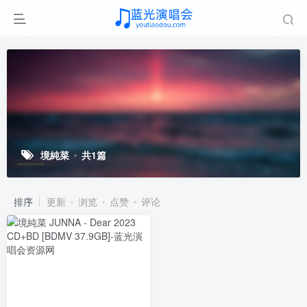
境純菜
共1篇
排序
更新
浏览
点赞
评论