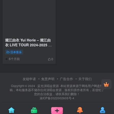
堀江由衣 Yui Horie – 堀江由
衣 LIVE TOUR 2024-2025 文
学少女倶楽部Ⅲ～The
日本音乐
Walking YUI～ 2025
6个月前
[24Bit/48kHz] [Hi-Res Flac
0
1.32GB]
友链申请
免责声明
广告合作
关于我们
Copyright © 2024 ·
蓝光演唱会资源
·
本站资源来源于网络用户网盘投
稿，本站服务器不储存任何演唱会资源，版权归原作者所有，若侵犯了
您的合法权益，请联系我们删除！
渝ICP备2022002605号-4