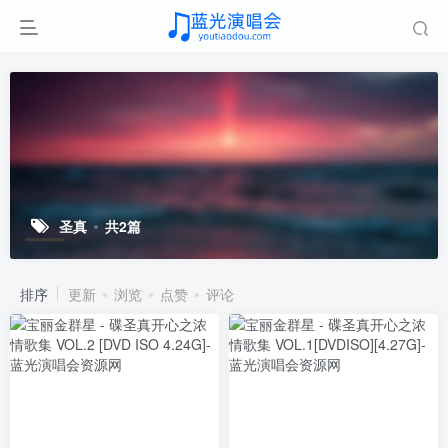
圣真
共2篇
排序
更新
浏览
点赞
评论