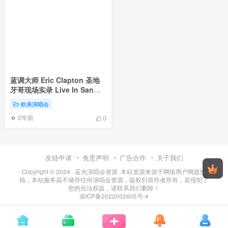
蓝调大师 Eric Clapton 圣地
牙哥现场实录 Live In San
Diego with Special Guest
欧美演唱会
JJ Cale《Remux MKV
2年前
19.7G》
0
友链申请
免责声明
广告合作
关于我们
Copyright © 2024 ·
蓝光演唱会资源
·
本站资源来源于网络用户网盘投
稿，本站服务器不储存任何演唱会资源，版权归原作者所有，若侵犯了
您的合法权益，请联系我们删除！
渝ICP备2022002605号-4