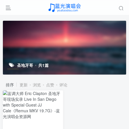
圣地牙哥
共1篇
排序
更新
浏览
点赞
评论