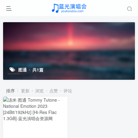
图通
共1篇
排序
更新
浏览
点赞
评论