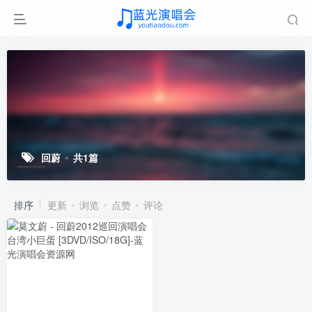
回蔚
共1篇
排序
更新
浏览
点赞
评论