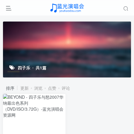
四子乐
共1篇
排序
更新
浏览
点赞
评论