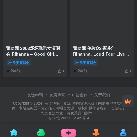
蕾哈娜 2008坏坏乖乖女演唱
蕾哈娜 伦敦O2演唱会
会 Rihanna – Good Girl
Rihanna: Loud Tour Live at
Gone Bad Live
the O2 2002《ISO 22.76G》
欧美演唱会
欧美演唱会
2008《BDMV 16.02GB》
2年前
2年前
0
0
友链申请
免责声明
广告合作
关于我们
Copyright © 2024 ·
蓝光演唱会资源
·
本站资源来源于网络用户网盘投
稿，本站服务器不储存任何演唱会资源，版权归原作者所有，若侵犯了
您的合法权益，请联系我们删除！
渝ICP备2022002605号-4