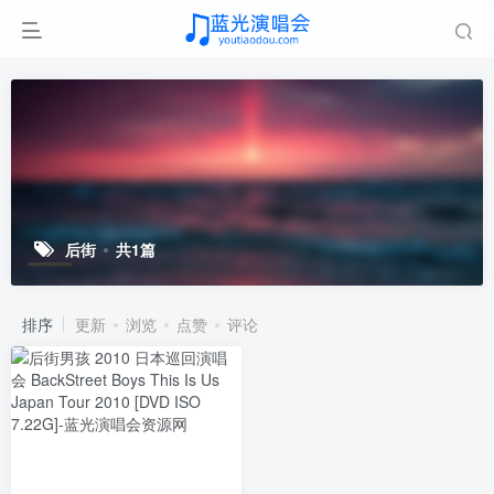
后街
共1篇
排序
更新
浏览
点赞
评论