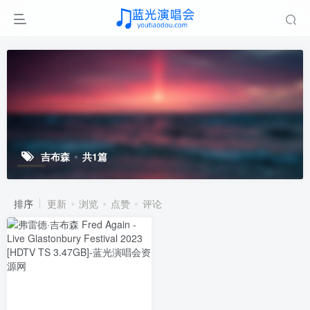
吉布森
共1篇
排序
更新
浏览
点赞
评论