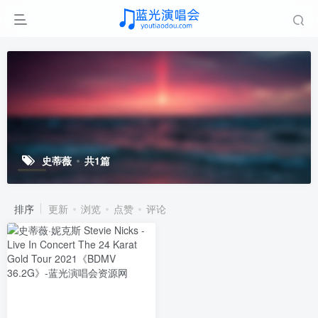
史蒂薇
共1篇
排序
更新
浏览
点赞
评论