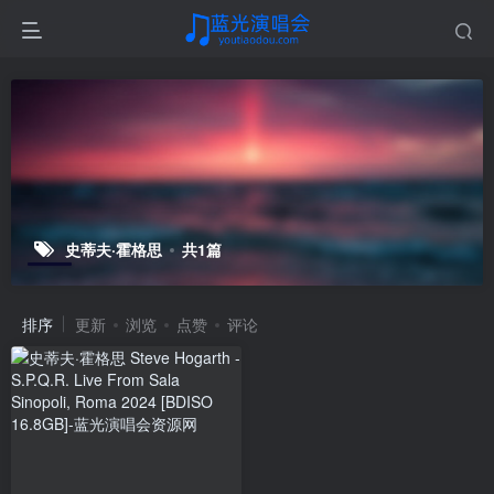
史蒂夫·霍格思
共1篇
排序
更新
浏览
点赞
评论