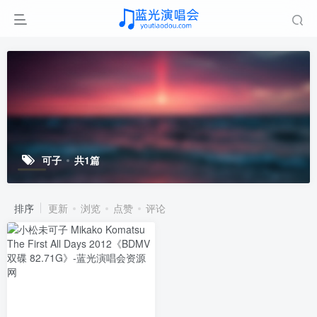
可子
共1篇
排序
更新
浏览
点赞
评论