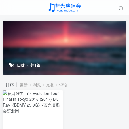
口雄
共1篇
排序
更新
浏览
点赞
评论