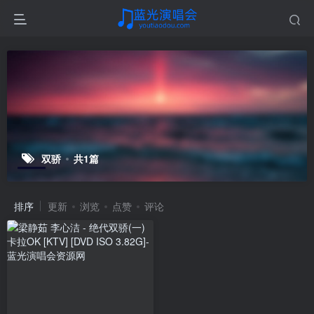
双骄
共1篇
排序
更新
浏览
点赞
评论