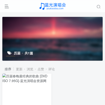
历届
共1篇
排序
更新
浏览
点赞
评论