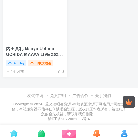
内田真礼 Maaya Uchida –
UCHIDA MAAYA LIVE 2022
MA-YA-YAN Happy Cream
Blu-Ray
日本演唱会
MAX!! [2022.07.27] [BDISO
1个月前
43.1GB]
8
友链申请
免责声明
广告合作
关于我们
Copyright © 2024 ·
蓝光演唱会资源
·
本站资源来源于网络用户网盘投
稿，本站服务器不储存任何演唱会资源，版权归原作者所有，若侵犯了
您的合法权益，请联系我们删除！
渝ICP备2022002605号-4