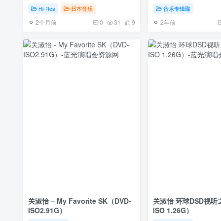
Nao Bu Qu Quan Ji Lu
4.19G+4.27G]
Hi-Res
日本音乐
音乐专辑碟
[2026.02.12] [24Bit/96kHz] [Hi-
2个月前
2年前
Res Flac 5.78GB]
0
31
9
关淑怡 – My Favorite SK（DVD-
关淑怡 环球DSD视听
ISO2.91G）
ISO 1.26G）