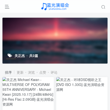
关正杰
共3篇
排序
更新
浏览
点赞
评论