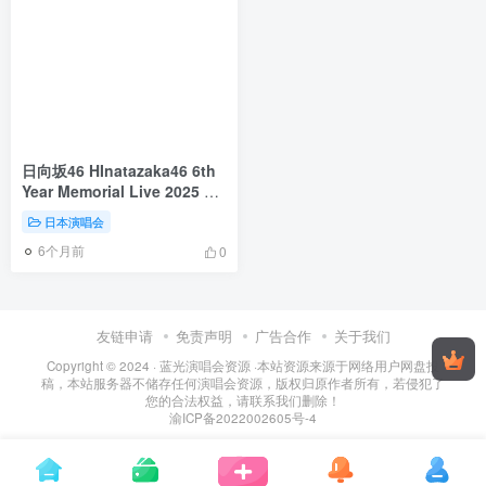
日向坂46 HInatazaka46 6th
Year Memorial Live 2025 6
周年記念MEMORIAL LIVE ~6
日本演唱会
回目のひな誕祭~ in 横浜スタ
6个月前
ジアム 2025 [BDISO
0
3BD104GB]
友链申请
免责声明
广告合作
关于我们
Copyright © 2024 ·
蓝光演唱会资源
·
本站资源来源于网络用户网盘投
稿，本站服务器不储存任何演唱会资源，版权归原作者所有，若侵犯了
您的合法权益，请联系我们删除！
渝ICP备2022002605号-4