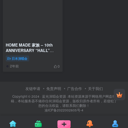
HOME MADE 家族 – 10th
ANNIVERSARY “HALL”
TOUR THE BEST OF HOME
日本演唱会
MADE 家族 at 渋谷公会堂
2年前
2014《BDMV 22.9GB》
0
友链申请
免责声明
广告合作
关于我们
Copyright © 2024 ·
蓝光演唱会资源
·
本站资源来源于网络用户网盘投
稿，本站服务器不储存任何演唱会资源，版权归原作者所有，若侵犯了
您的合法权益，请联系我们删除！
渝ICP备2022002605号-4