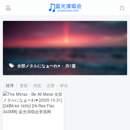
全部メタルになぁ〜れ♥
共1篇
排序
更新
浏览
点赞
评论