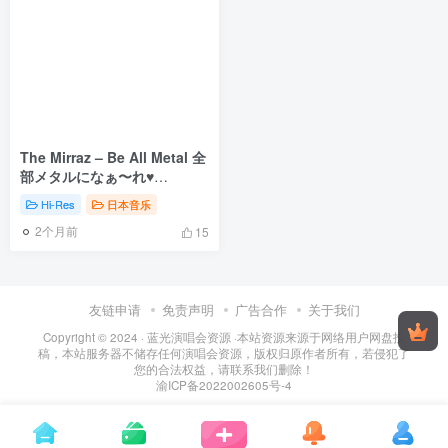
The Mirraz – Be All Metal 全
部メタルになぁ〜れ♥
[2025.10.31] [24Bit/44.1kHz]
Hi-Res
日本音乐
[Hi-Res Flac 343MB]
2个月前
15
友链申请
免责声明
广告合作
关于我们
Copyright © 2024 ·
蓝光演唱会资源
·
本站资源来源于网络用户网盘投
稿，本站服务器不储存任何演唱会资源，版权归原作者所有，若侵犯了
您的合法权益，请联系我们删除！
渝ICP备2022002605号-4