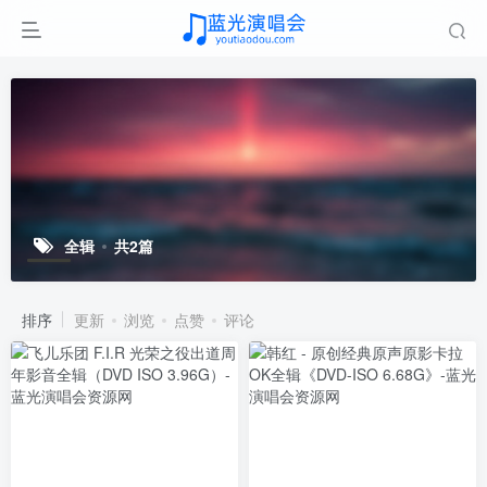
全辑
共2篇
排序
更新
浏览
点赞
评论