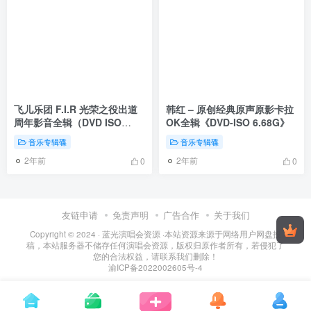
飞儿乐团 F.I.R 光荣之役出道
韩红 – 原创经典原声原影卡拉
周年影音全辑（DVD ISO
OK全辑《DVD-ISO 6.68G》
3.96G）
音乐专辑碟
音乐专辑碟
2年前
2年前
0
0
友链申请
免责声明
广告合作
关于我们
Copyright © 2024 ·
蓝光演唱会资源
·
本站资源来源于网络用户网盘投
稿，本站服务器不储存任何演唱会资源，版权归原作者所有，若侵犯了
您的合法权益，请联系我们删除！
渝ICP备2022002605号-4