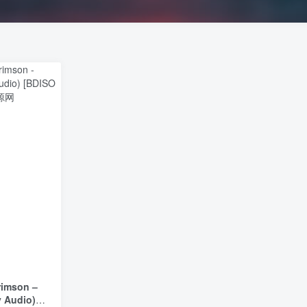
imson –
y Audio)