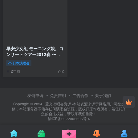
早安少女组 モーニング娘。コ
ンサートツアー2012春 〜 ウ
ルトラスマート 〜 新垣里沙
日本演唱会
光井愛佳卒業スペシャル
2年前
《ISO双碟 57.43G》
0
友链申请
免责声明
广告合作
关于我们
Copyright © 2024 ·
蓝光演唱会资源
·
本站资源来源于网络用户网盘投
稿，本站服务器不储存任何演唱会资源，版权归原作者所有，若侵犯了
您的合法权益，请联系我们删除！
渝ICP备2022002605号-4