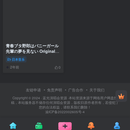
青春ブタ野郎はバニーガール
先輩の夢を見ない Original
Soundtrack 2018 [Hi-Res
日本音乐
Flac 293MB]
2年前
0
友链申请
免责声明
广告合作
关于我们
Copyright © 2024 ·
蓝光演唱会资源
·
本站资源来源于网络用户网盘投
稿，本站服务器不储存任何演唱会资源，版权归原作者所有，若侵犯了
您的合法权益，请联系我们删除！
渝ICP备2022002605号-4