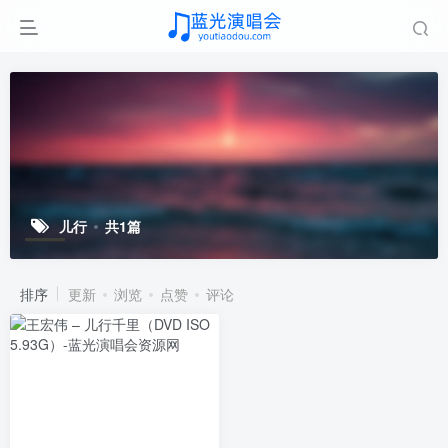
儿行
共1篇
排序
更新
浏览
点赞
评论