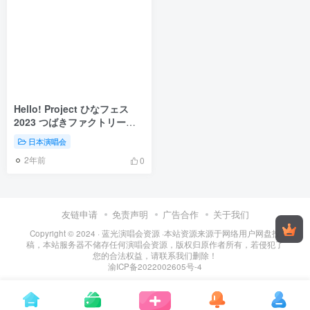
Hello! Project ひなフェス
2023 つばきファクトリープ
レミアム ～浅倉樹々卒業スペ
日本演唱会
シャル～ 2023 [BDISO 2BD
2年前
66.9GB]
0
友链申请
免责声明
广告合作
关于我们
Copyright © 2024 ·
蓝光演唱会资源
·
本站资源来源于网络用户网盘投
稿，本站服务器不储存任何演唱会资源，版权归原作者所有，若侵犯了
您的合法权益，请联系我们删除！
渝ICP备2022002605号-4