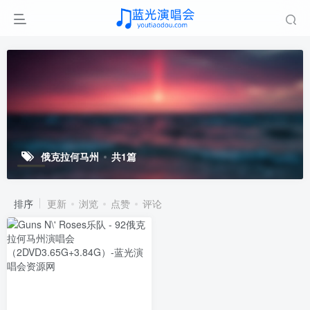
俄克拉何马州
共1篇
排序
更新
浏览
点赞
评论