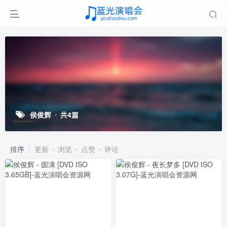
侯俊辉
共4篇
排序
更新
浏览
点赞
评论