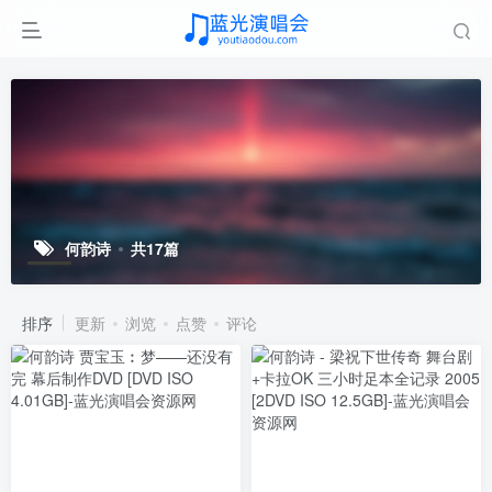
何韵诗
共17篇
排序
更新
浏览
点赞
评论