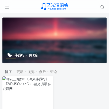
伴我行
共1篇
排序
更新
浏览
点赞
评论