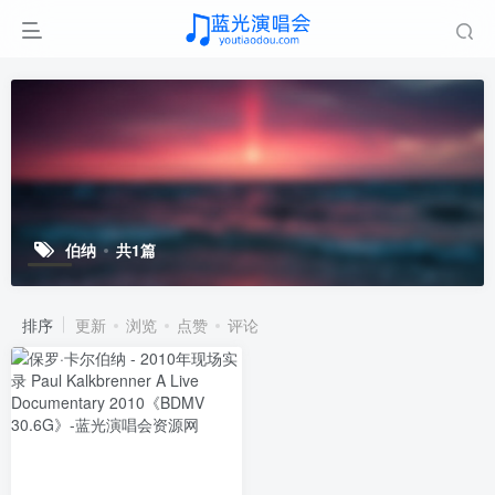
伯纳
共1篇
排序
更新
浏览
点赞
评论