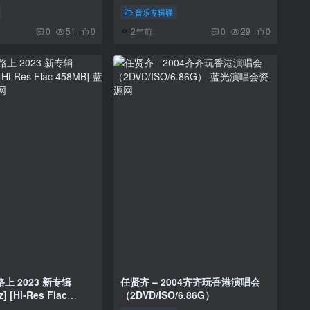
[7.67G+7.45G]
音乐专辑碟
2年前
0
51
0
0
29
0
路上 2023 新专辑
任贤齐 – 2004齐齐玩香港演唱会
z] [Hi-Res Flac
（2DVD/ISO/6.86G）