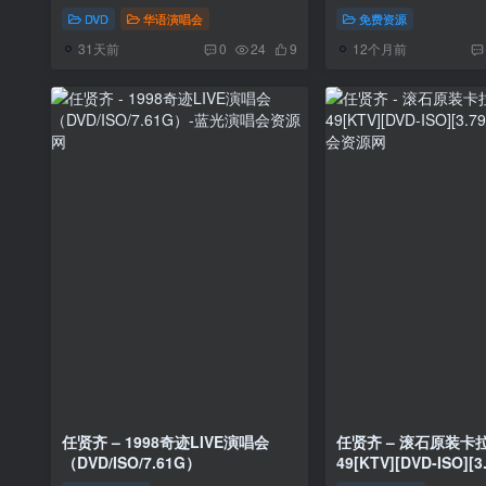
WEB 1080P x264《
DVD
华语演唱会
免费资源
MKV 15.3G》
31天前
12个月前
0
24
9
任贤齐 – 1998奇迹LIVE演唱会
任贤齐 – 滚石原装卡
（DVD/ISO/7.61G）
49[KTV][DVD-ISO][3