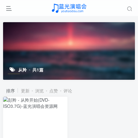
从羚
共1篇
排序
更新
浏览
点赞
评论