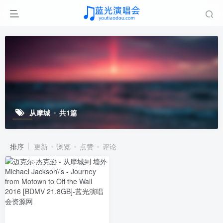
从摩城
共1篇
排序
更新
浏览
点赞
评论