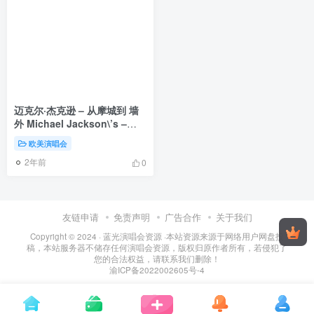
迈克尔·杰克逊 – 从摩城到 墙
外 Michael Jackson\’s –
Journey from Motown to
欧美演唱会
Off the Wall 2016 [BDMV
2年前
21.8GB]
0
友链申请
免责声明
广告合作
关于我们
Copyright © 2024 ·
蓝光演唱会资源
·
本站资源来源于网络用户网盘投
稿，本站服务器不储存任何演唱会资源，版权归原作者所有，若侵犯了
您的合法权益，请联系我们删除！
渝ICP备2022002605号-4