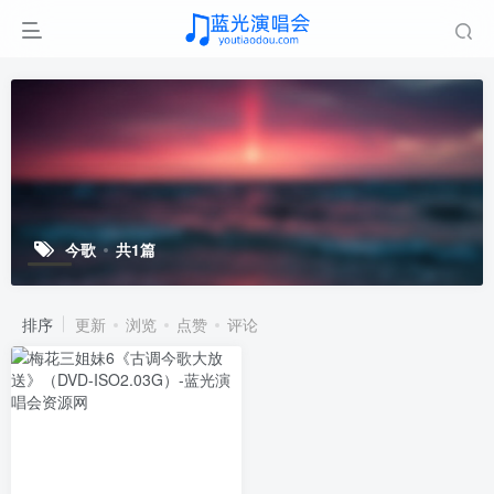
今歌
共1篇
排序
更新
浏览
点赞
评论