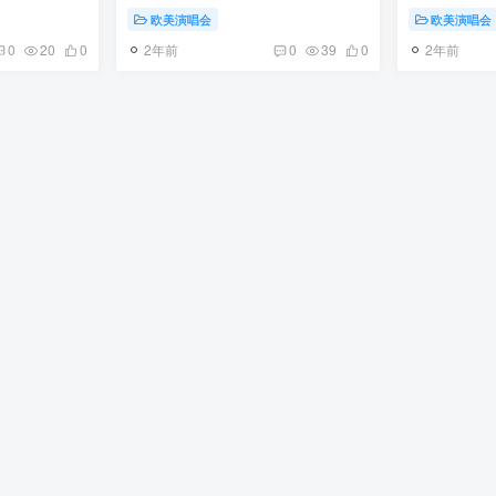
4 1BD+3CD
Experience – Live at Monterey
[DVDISO][6
欧美演唱会
欧美演唱会
1967 [2017]《BDMV 21GB》
2年前
2年前
0
20
0
0
39
0