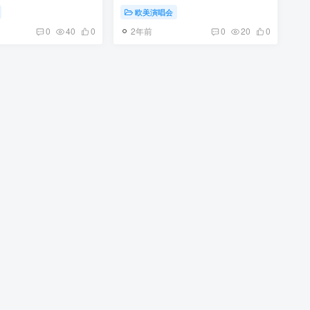
.73G]
[BDMV 20.3GB]
欧美演唱会
2年前
0
40
0
0
20
0