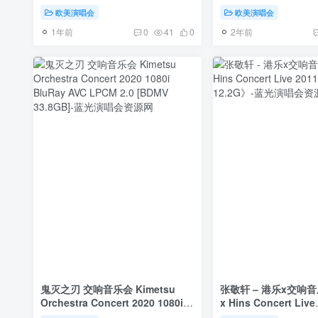
Composer\’s Journey Through
CONCERT《BDMV 1
欧美演唱会
欧美演唱会
Middle-Earth (2004) [DVD
1年前
2年前
Remux MPG 3.29GB]
0
41
0
鬼灭之刃 交响音乐会 Kimetsu
张敬轩 – 港乐x交响音
Orchestra Concert 2020 1080i
x Hins Concert Live
BluRay AVC LPCM 2.0 [BDMV
2011《BDrip MKV 1