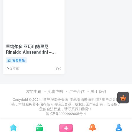
里纳尔多·亚历山德里尼
Rinaldo Alessandrini –
Giovanni Legrenzi Mottetti
古典音乐
2023 [24Bit/88.2kHz] [Hi-
2年前
Res Flac 813MB]
0
友链申请
免责声明
广告合作
关于我们
Copyright © 2024 ·
蓝光演唱会资源
·
本站资源来源于网络用户网盘投
稿，本站服务器不储存任何演唱会资源，版权归原作者所有，若侵犯了
您的合法权益，请联系我们删除！
渝ICP备2022002605号-4