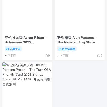
亚伦·皮尔森 Aaron Pilsan –
亚伦·派森 Alan Parsons –
Schumann 2023
The Neverending Show
[24Bit/96kHz] [Hi-Res Flac
Live in the Netherlands
古典音乐
欧美演唱会
982MB]
2021《BDMV 22.4GB》
2年前
2年前
0
0