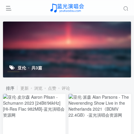
亚伦
共3篇
排序
更新
浏览
点赞
评论