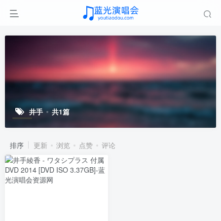
井手
共1篇
排序
更新
浏览
点赞
评论