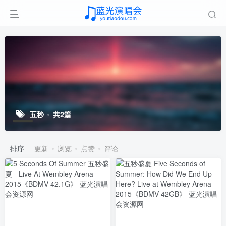
五秒
共2篇
排序
更新
浏览
点赞
评论