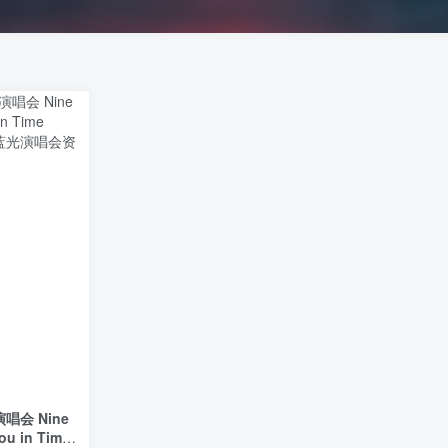
唱会 Nine
You in Time