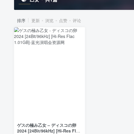
排序
更新
浏览
点赞
评论
ゲスの極み乙女 – ディスコの卵
2024 [24Bit/96kHz] [Hi-Res Flac