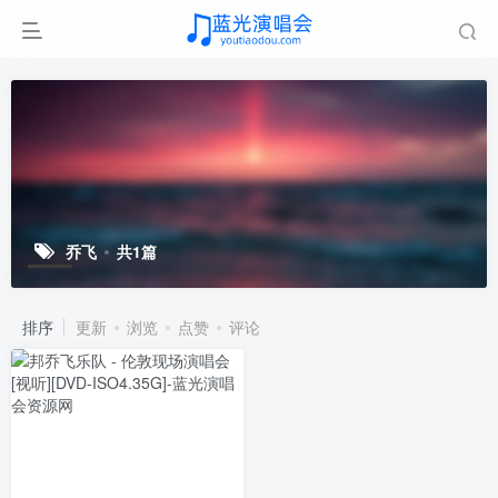
乔飞
共1篇
排序
更新
浏览
点赞
评论