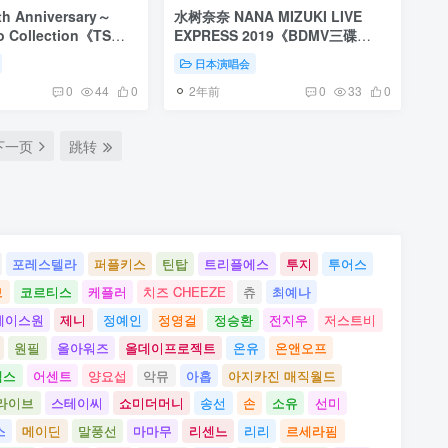
 Anniversary～
水树奈奈 NANA MIZUKI LIVE
o Collection《TS
EXPRESS 2019《BDMV三碟
3G》
126G》
日本演唱会
2年前
0
44
0
0
33
0
下一页
跳转
포레스텔라
퍼플키스
틴탑
트리플에스
투지
투어스
브
코르티스
케플러
치즈 CHEEZE
츄
최예나
베이스원
제니
정예인
정영걸
정승환
전지우
저스트비
원필
올아워즈
올데이프로젝트
온유
온앤오프
펙스
어센트
양요섭
악뮤
아홉
아지카진 매직월드
라이브
스테이씨
쇼미더머니
송선
손
소유
선미
스
메이딘
말풍선
마마무
리센느
리리
르세라핌