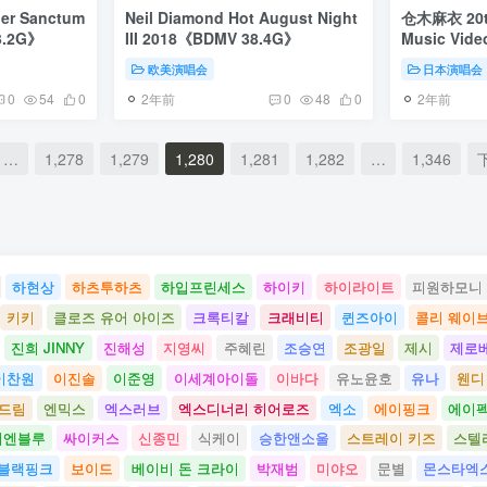
ner Sanctum
Neil Diamond Hot August Night
仓木麻衣 20th
3.2G》
III 2018《BDMV 38.4G》
Music Vide
HDTV 32.5
欧美演唱会
日本演唱会
2年前
2年前
0
54
0
0
48
0
…
1,278
1,279
1,280
1,281
1,282
…
1,346
하현상
하츠투하츠
하입프린세스
하이키
하이라이트
피원하모니
키키
클로즈 유어 아이즈
크록티칼
크래비티
퀸즈아이
콜리 웨이
진희 JINNY
진해성
지영씨
주혜린
조승연
조광일
제시
제로
이찬원
이진솔
이준영
이세계아이돌
이바다
유노윤호
유나
웬디
 드림
엔믹스
엑스러브
엑스디너리 히어로즈
엑소
에이핑크
에이
씨엔블루
싸이커스
신종민
식케이
승한앤소울
스트레이 키즈
스텔
블랙핑크
보이드
베이비 돈 크라이
박재범
미야오
문별
몬스타엑