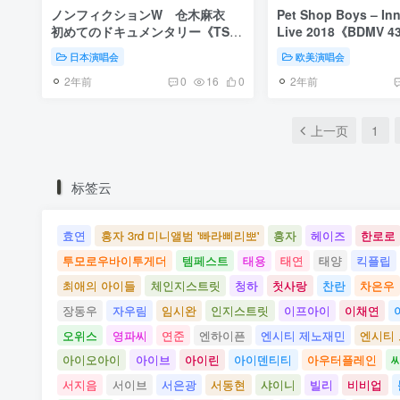
ノンフィクションW 仓木麻衣
Pet Shop Boys – In
初めてのドキュメンタリー《TS
Live 2018《BDMV 4
HDTV 8.73G》
日本演唱会
欧美演唱会
2年前
2年前
0
16
0
上一页
1
标签云
효연
홍자 3rd 미니앨범 '빠라삐리뽀'
홍자
헤이즈
한로로
투모로우바이투게더
템페스트
태용
태연
태양
킥플립
최애의 아이들
체인지스트릿
청하
첫사랑
찬란
차은우
장동우
자우림
임시완
인지스트릿
이프아이
이채연
오위스
영파씨
연준
엔하이픈
엔시티 제노재민
엔시티
아이오아이
아이브
아이린
아이덴티티
아우터플레인
서지음
서이브
서은광
서동현
샤이니
빌리
비비업