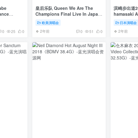
abe
皇后乐队 Queen We Are The
滨崎步出道20
ance
Champions Final Live In Japan
hamasaki 
1985《BDMV 22.2G》
POWER of 
欧美演唱会
日本演唱会
65.62G》
Anniversa
2年前
2年前
0
25
0
0
51
0