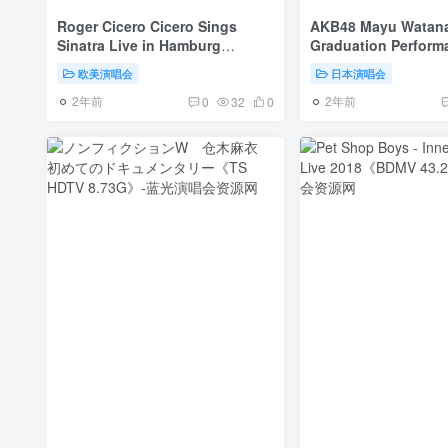
Roger Cicero Cicero Sings
AKB48 Mayu Watan
Sinatra Live in Hamburg
Graduation Perform
2015《BDMV 32.6G》
2017.12.26 AKB48
欧美演唱会
日本演唱会
Theater《BDMV双碟 
2年前
2年前
0
32
0