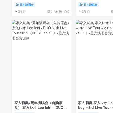
MP4 37.8GB]
ーデンシアター 2022
日本演唱会
日本演唱会
41.3GB》
2年前
2年前
0
36
0
家入莉奥7周年演唱会（自购原
家入莉奥 家入レオ Leo I
盘） 家入レオ Leo Ieiri – DUO
boy～3rd Live Tour
~7th Live Tour 2019《BDISO
2014《BDMV 21.3G