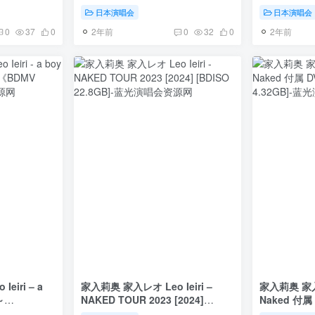
《BDISO
Coast 2021《BDISO 22.6G》
h264 flac《
日本演唱会
日本演唱会
2年前
2年前
0
37
0
0
32
0
eiri – a
家入莉奥 家入レオ Leo Ieiri –
家入莉奥 家入レ
～
NAKED TOUR 2023 [2024]
Naked 付属 
》
[BDISO 22.8GB]
4.32GB]